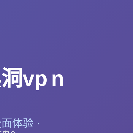
vp n
面体验 ·